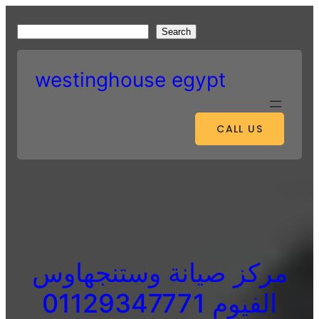
Skip
to
S
Search
content
e
a
westinghouse egypt
r
c
h
CALL US
مركز صيانة وستنجهاوس
الفيوم 01129347771