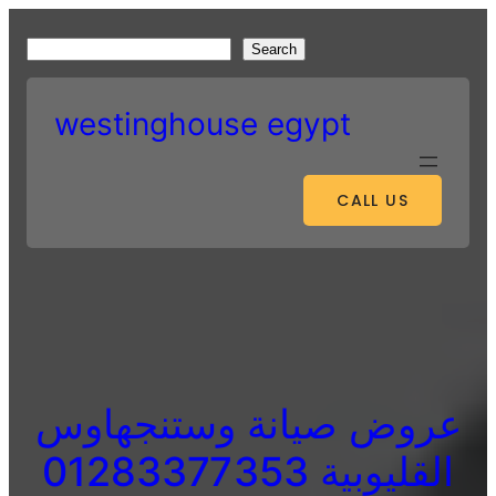
Skip
to
S
Search
content
e
a
westinghouse egypt
r
c
h
CALL US
عروض صيانة وستنجهاوس
القليوبية 01283377353