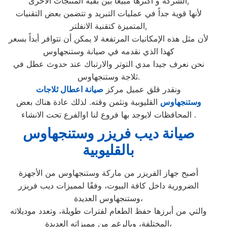
الشركة و أكثرها مبيعاً بين بقية المنتجات الأخرى,
لأنها قوية جداً في عمليات التبريد و تتضمن بعض التقنيات
المتميزة كتقنية الانفلتر,
لأن مثل هذه الإمكانيات المرتفعة لا يمكن أن تتوافر أبداً بسعر
كهذا الذي نقدمه في صيانة وستنجهاوس
نحن نعرف جيدا مدي التوتر والارتباك عند حدوث عطل في
ثلاجة وستنجهاوس.
ونقدر قلق عميل مركز
صيانة اعطال ثلاجات
وستنجهاوس
القليوبية ونثمن وقته. لذلك عادة هناك بعض
المحافظات لايوجد بها فروع لنا اوالفرع تحت الانشاء .
صيانة ديب فريزر وستنجهاوس
ب
القليوبية
أصبح جهاز الفريزر من ماركة وستنجهاوس من الأجهزة
الضرورية داخل كافة البيوت، وفقًا لمميزات ديب فريزر
وستنجهاوس العديدة،
والتي من أبرزها حفظ الطعام لفترات طويلة، وتعدد موديلاته
المختلفة، وبالرغم من مميزاته العديدة،