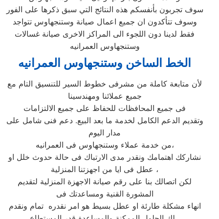
سوف تجربون بأنفسكم هذه النتائج التي سبق ذكرها على الفور
وسوف تتأكدون ان جميع اعمال صيانة وستنجهاوس تتواجد
فقط لدينا دون اللجوء الى المراكز الاخرى صيانة غسالات
وستنجهاوس العمرانيه
الخط الساخن وستنجهاوس العمرانيه
لأن متابعة كاملة من مشرفى خطوط السير للتنسيق التام مع
جميع عملائنا ومهندسينا
فى جميع المحافظات للحفاظ على جميع الالتزامات
وتقديم الدعم الكامل لخدمة ما بعد البيع. دعم فنى شامل على
مدار اليوم
من خدمة عملاء وستنجهاوس فى العمرانيه،
نشاركك اهتمامك ونقدر مدى الارتباك فى حالة حدوث خلل او
عطل فى ايا من اجهزتنا المنزلية ،
لكن اتصالك بنا على رقم صيانة الاجهزة المنزلية لتقديم
المشورة القنية ومساعدتك فى
انهاء مشكلة طارئة او عطل بسيط هو امر نقدره تمام ونقدم
لك الحلول الممكنة والمساعدة قدر المستطاع ،