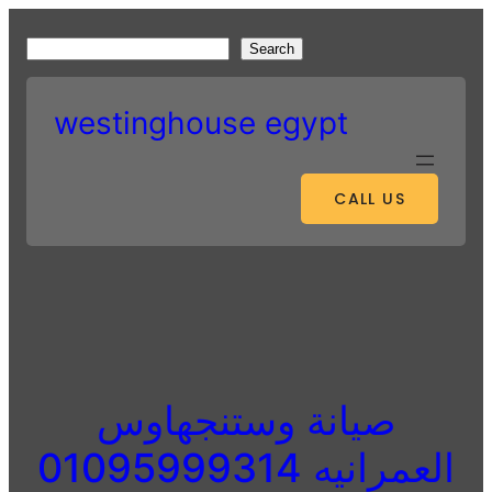
Skip
to
S
Search
content
e
a
westinghouse egypt
r
c
h
CALL US
صيانة وستنجهاوس
العمرانيه 01095999314