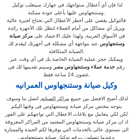
لذا فإن أي أعطال ستواجهك في جهازك سيتغلب توكيل
وستنجهاوس عليها بأعلى جودة ممكنة.
فالتوكيل يقضي على أخطر الأعطال التي تحتاج لخبرة عالية
ويزيل أي مشاكل من أمام العملاء لتظل تلك الأجهزة رائدة
في الأسواق العربية، ولهذا عليك الاعتماد على
مركز صيانة
وستنجهاوس
عند مواجهة أي مشكلة في أجهزتك ليقدم لك
الصيانة المتكافئة.
ويمكنك حجز عملية الصيانة الخاصة بك في أي وقت عبر
رقم
خدمة عملاء وستنجهاوس مصر
وسيتم تقديمها لك في
غضون 24 ساعة فقط.
وكيل صيانة وستنجهاوس العمرانيه
لذلك أصبح الافضل بين جميع
مراكز الصيانة
, اتصل بنا وسوف
يتوجه مختص مركز صيانة وستنجهاوس فى وقتها اليكم
لكن لكي يتعامل مع بلاغات الاعطال التي تواجهكم على الفور
اذ ان مركز صيانة وستنجهاوس المعتمد من المراكز المعروفة
الى مستوى عالى بالخدمات التي يوفرها لكم الجيدة والممتازة
وعندما تتصلون بـرقم توكيل صيانة وستنجهاوس