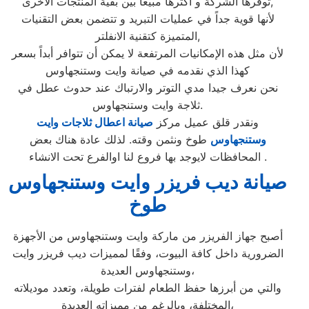
توفرها الشركة و أكثرها مبيعاً بين بقية المنتجات الأخرى,
لأنها قوية جداً في عمليات التبريد و تتضمن بعض التقنيات
المتميزة كتقنية الانفلتر,
لأن مثل هذه الإمكانيات المرتفعة لا يمكن أن تتوافر أبداً بسعر
كهذا الذي نقدمه في صيانة وايت وستنجهاوس
نحن نعرف جيدا مدي التوتر والارتباك عند حدوث عطل في
ثلاجة وايت وستنجهاوس.
ونقدر قلق عميل مركز
صيانة اعطال ثلاجات وايت
وستنجهاوس
طوخ ونثمن وقته. لذلك عادة هناك بعض
المحافظات لايوجد بها فروع لنا اوالفرع تحت الانشاء .
صيانة ديب فريزر وايت وستنجهاوس
طوخ
أصبح جهاز الفريزر من ماركة وايت وستنجهاوس من الأجهزة
الضرورية داخل كافة البيوت، وفقًا لمميزات ديب فريزر وايت
وستنجهاوس العديدة،
والتي من أبرزها حفظ الطعام لفترات طويلة، وتعدد موديلاته
المختلفة، وبالرغم من مميزاته العديدة،