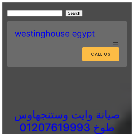
Skip
to
S
Search
content
e
a
westinghouse egypt
r
c
h
CALL US
صيانة وايت وستنجهاوس
طوخ 01207619993