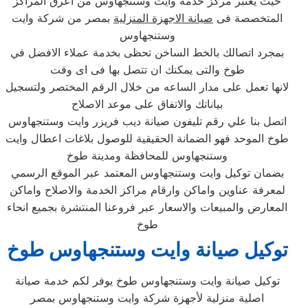
حيث يعتبر مركز خدمة وايت وستنجهاوس من اعرق المراكز
المتخصصة فى
صيانة الاجهزة المنزلية
بمصر من شركة وايت
وستنجهاوس
بمجرد اتصالك بالخط الساخن تحظى بخدمة عملاء الافضل في
طوخ والتى يمكنك ان تتصل بها فى اى وقت
لانها تعمل على مدار الساعه من خلال الرقم المختصر ولتسجيل
بياناتك والاتفاق على موعد الاصلاح
اتصل بنا علي رقم تليفون صيانة ديب فريزر وايت وستنجهاوس
طوخ الموحد فهو الضمانة الحقيقية للوصول بلاغات اعطال وايت
وستنجهاوس للمحافظة ومدينة طوخ
بضمان توكيل وايت وستنجهاوس المعتمد عبر الموقع الرسمي
لمعرفة عناوين واماكن وارقام مراكز الخدمة والاصلاح واماكن
المعارض والمبيعات والاسعار عبر فروعنا المنتشرة بجميع انحاء
طوخ
توكيل صيانة وايت وستنجهاوس طوخ
توكيل صيانة وايت وستنجهاوس طوخ يوفر لكم خدمة صيانة
اصلية منزلية لأجهزة شركة وايت وستنجهاوس بمصر