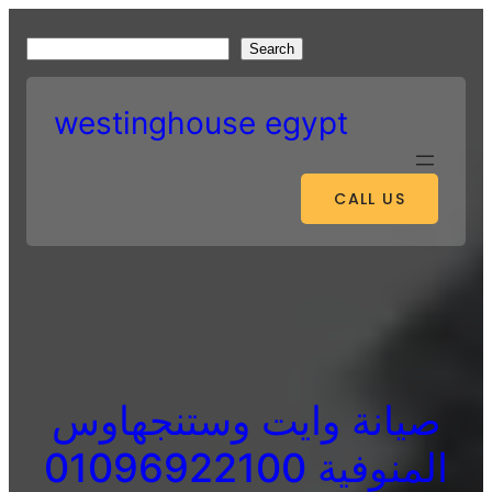
Skip
to
S
Search
content
e
a
westinghouse egypt
r
c
h
CALL US
صيانة وايت وستنجهاوس
المنوفية 01096922100