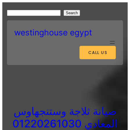
Skip
to
S
Search
content
e
a
westinghouse egypt
r
c
h
CALL US
صيانة ثلاجة وستنجهاوس
المعادي 01220261030