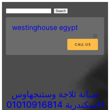
Skip
to
S
Search
content
e
a
westinghouse egypt
r
c
h
CALL US
صيانة ثلاجة وستنجهاوس
الاسكندرية 01010916814