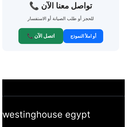
📞 تواصل معنا الآن
للحجز أو طلب الصيانة أو الاستفسار
📞 اتصل الآن
أو املأ النموذج
westinghouse egypt