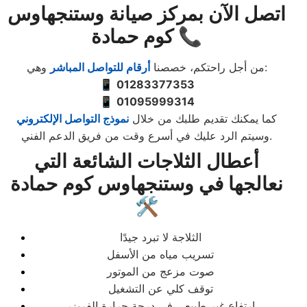
اتصل الآن بمركز صيانة وستنجهاوس
كوم حمادة 📞
وهي:
من أجل راحتكم، خصصنا
أرقام للتواصل المباشر
📱
01283377353
📱
01095999314
كما يمكنك تقديم طلبك من خلال
نموذج التواصل الإلكتروني
وسيتم الرد عليك في أسرع وقت من فريق الدعم الفني.
أعطال الثلاجات الشائعة التي
نعالجها في وستنجهاوس كوم حمادة
🛠️
الثلاجة لا تبرد جيدًا
تسريب مياه من الأسفل
صوت مزعج من الموتور
توقف كلي عن التشغيل
ارتفاع غير طبيعي في درجة حرارة الفريزر