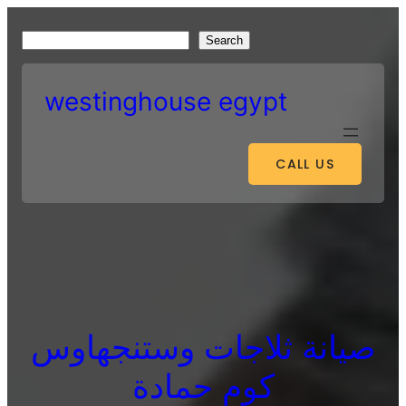
Skip
to
S
Search
content
e
a
westinghouse egypt
r
c
h
CALL US
صيانة ثلاجات وستنجهاوس
كوم حمادة