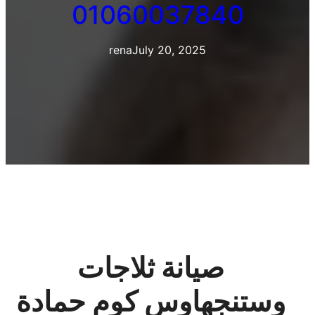
01060037840
rena
July 20, 2025
صيانة ثلاجات
وستنجهاوس كوم حمادة