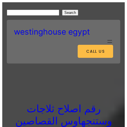
Skip
to
S
Search
content
e
a
westinghouse egypt
r
c
h
CALL US
رقم اصلاح ثلاجات
وستنجهاوس القصاصين