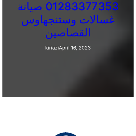
01283377353 صيانة
غسالات وستنجهاوس
القصاصين
kiriazi
April 16, 2023