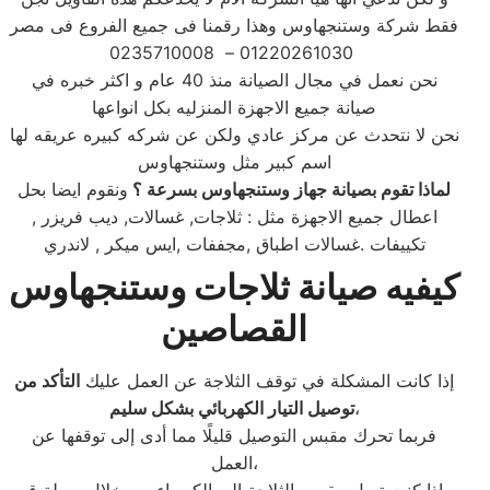
فقط شركة وستنجهاوس وهذا رقمنا فى جميع الفروع فى مصر
01220261030 – 0235710008
نحن نعمل في مجال الصيانة منذ 40 عام و اكثر خبره في
صيانة جميع الاجهزة المنزليه بكل انواعها
نحن لا نتحدث عن مركز عادي ولكن عن شركه كبيره عريقه لها
اسم كبير مثل وستنجهاوس
لماذا تقوم بصيانة جهاز وستنجهاوس بسرعة ؟
ونقوم ايضا بحل
اعطال جميع الاجهزة مثل : ثلاجات, غسالات, ديب فريزر ,
تكييفات .غسالات اطباق ,مجففات ,ايس ميكر , لاندري
كيفيه صيانة ثلاجات وستنجهاوس
القصاصين
إذا كانت المشكلة في توقف الثلاجة عن العمل عليك
التأكد من
،
توصيل التيار الكهربائي بشكل سليم
فربما تحرك مقبس التوصيل قليلًا مما أدى إلى توقفها عن
العمل،