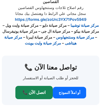
القصاصين
رقم اصلاح ثلاجات وستنجهاوس القصاصين
سجل مجاني علي الرابط دا وهنتصل بيك مجانا
https://forms.gle/zoUrc3YX71Pov5949
مركز صيانة توشيبا
–
مركز صيانة دايو
–
مركز صيانة وايت ويل
–
مركز صيانة بيكو
–
مركز صيانة ال جى
–
مركز صيانة يونيفرسال
–
مركز صيانة وستنجهاوس
–
مركز صيانة ايبرنا
–
مركز صيانة
هيتاشى
–
مركز صيانة وايت بوينت
📞 تواصل معنا الآن
للحجز أو طلب الصيانة أو الاستفسار
📞 اتصل الآن
أو املأ النموذج