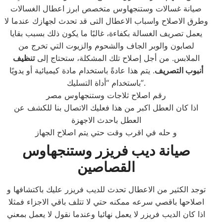
صيانة غسالات وستنجهاوس متخصص ابرز اعطال الغسالات
وطرق الاصلاح واسباب الاعطال التى قد تحدث لجهازك عندما لا
يعمل تصريف الغسالة بكفاءة، غالبًا ما يكون ذلك بسبب بقايا
لصابون والوبر الجاف والشحوم والزيوت التي تخرج من
الملابس. من أجل إصلاح تلك المشكلة، ستحتاج إلى
تنظيف
أنبوب التصريف
. يتم هذا عادةً باستخدام مادة كيميائية أو يدويًا
باستخدام “أداة التسليك”.
رقم اصلاح ثلاجات وستنجهاوس مصر
اذا كان العطل اكبر من هذا فعليك الاتصال بنا للكشف عن
العطل باحدث الاجهزة
و حله في اقرب وقت حتي يتم اصلاح الجهاز
صيانة ديب فريزر وستنجهاوس
القصاصين
توجد الكثير من الاعطال تحدث للديب فريزر عليك باكتشافها و
اصلاحها باقصي سرعه ممكنه حتي لا تتلف باقي الاجزاء فمثلا
اذا كان الديب فريزر لا يعمل نهائيا وعندما نقول لا يعمل بمعني