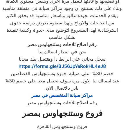
او تصليحها واعادتها للعمل مرة اخري وبنفس مستوي الكفأة،
وبناء على ذلك نستنتج ان وجود مراكز صيانة في منطقة مناسبة
ويقدم الخدمات بجودة عالية وبأسعار مناسبة قد يحقق الكثير
من النجاحات والارباح ولهذا سنقوم بعرض دراسة جدوى
استرشادية لهذا المشروع لتوضيح مدى جدواة وكيفية تنفيذة
بشكل مناسب
رقم اصلاح ثلاجات وستنجهاوس مصر
نحن في انتظار اتصالك بنا
سجل مجاني علي الرابط دا وهنتصل بيك مجانا
https://forms.gle/BJ56JpYeRokHL4eJ8
خصم 30% علي صيانة اجهزة وستنجهاوس القصاصين
عند اتصالك بنا لاول مره سوف تحصل معنا علي خصم 30%
بادر بالاتصال الان
مراكز صيانة المتخصص في مصر
رقم اصلاح ثلاجات وستنجهاوس مصر
فروع وستنجهاوس بمصر
فروع وستنجهاوس القاهرة