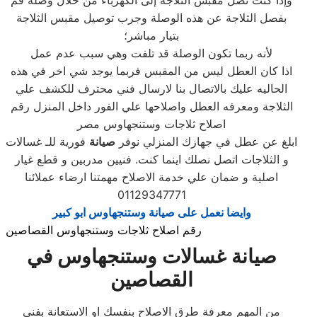
وإذا كنت تصل مقبس الثلاجة إلى الكهرباء من خلال وصلة قم
بفصل الثلاجة عن هذه الوصلة وجرب توصيل مقبس الثلاجة
بتيار مباشر؛
لأنه ربما تكون الوصلة قد تلفت وهي سبب عدم عمل
اذا كان العطل ليس من المقبس فربما يوجد شي اخر في هذه
الحاليه عليك بالاتصال بنا لارسال فني محترف للكشف علي
الثلاجة ومعرفه العطل واصلاحها علي الفور داخل المنزل رقم
اصلاح ثلاجات وستنجهاوس مصر
ابلغ عن عطل في جهازك المنزلي نوفر
صيانة
فورية للـ غسالات
و الثلاجات اتصل نصلك اينما كنت. فنيين مدربين و قطع غيار
اصلية و ضمان علي خدمة الاصلاح مهمتنا ارضاء عملائنا
01129347771
وايضا نعمل على صيانة وستنجهاوس ابو كبير
رقم اصلاح ثلاجات وستنجهاوس القصاصين
صيانة غسالات وستنجهاوس في
القصاصين
من المهم معرفة طرق الاصلاح بنفسك او الاستعانة بفني