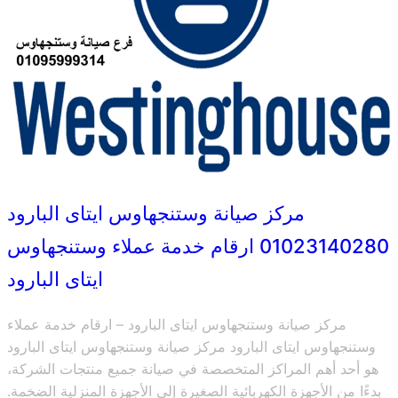
مركز صيانة وستنجهاوس ايتاى البارود
01023140280 ارقام خدمة عملاء وستنجهاوس
ايتاى البارود
مركز صيانة وستنجهاوس ايتاى البارود – ارقام خدمة عملاء
وستنجهاوس ايتاى البارود مركز صيانة وستنجهاوس ايتاى البارود
هو أحد أهم المراكز المتخصصة في صيانة جميع منتجات الشركة،
بدءًا من الأجهزة الكهربائية الصغيرة إلى الأجهزة المنزلية الضخمة.