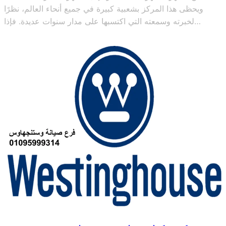
ويحظى هذا المركز بشعبية كبيرة في جميع أنحاء العالم، نظرًا
لخبرته وسمعته التي اكتسبها على مدار سنوات عديدة. فإذا…