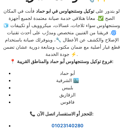
لو بتدور على
توكيل وستنجهاوس في ابو حماد
فأنت في المكان
الصح ✅. معانا هتلاقي خدمة صيانة معتمدة لجميع أجهزة
وستنجهاوس سواء ثلاجات، غسالات، ميكروويف أو تكييفات 🧊
🌀. فريقنا من الفنيين متخصص ومدرَّب على أحدث تقنيات
الإصلاح والكشف عن الأعطال 🔧، وبنوفرلك صيانة باستخدام
قطع غيار أصلية مع ضمان مكتوب ومتابعة دورية عشان تضمن
جودة الخدمة ⚡.
فروع توكيل وستنجهاوس أبو حماد والمناطق القريبة:
📍
أبو حماد
الشرقية 🏙️
بلبيس
الزقازيق
فاقوس
:
للحجز أو الاستفسار اتصل الآن
📞
01023140280