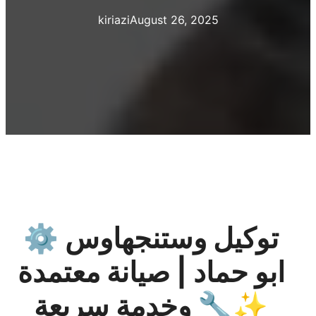
kiriazi
August 26, 2025
⚙️ توكيل وستنجهاوس
ابو حماد | صيانة معتمدة
وخدمة سريعة 🔧✨