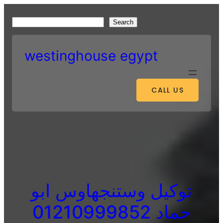
Skip
to
S
Search
content
e
a
westinghouse egypt
r
c
h
CALL US
توكيل وستنجهاوس ابو
حماد 01210999852